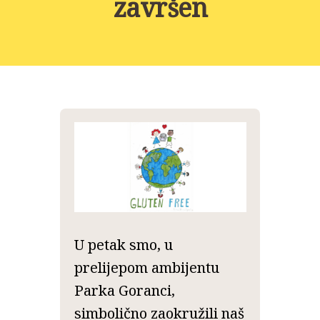
završen
NOVOSTI
KONTAKT
PROJEKTI
DONACIJE
PROJEKTI
U petak smo, u
prelijepom ambijentu
Parka Goranci,
simbolično zaokružili naš