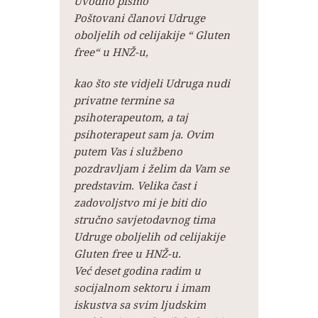
Uvodno pismo
Poštovani članovi Udruge
oboljelih od celijakije “ Gluten
free“ u HNŽ-u,
kao što ste vidjeli Udruga nudi
privatne termine sa
psihoterapeutom, a taj
psihoterapeut sam ja. Ovim
putem Vas i službeno
pozdravljam i želim da Vam se
predstavim. Velika čast i
zadovoljstvo mi je biti dio
stručno savjetodavnog tima
Udruge oboljelih od celijakije
Gluten free u HNŽ-u.
Već deset godina radim u
socijalnom sektoru i imam
iskustva sa svim ljudskim