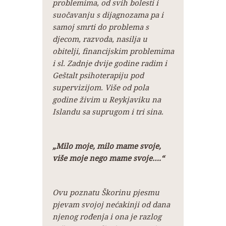
problemima, od svih bolesti i
suočavanju s dijagnozama pa i
samoj smrti do problema s
djecom, razvoda, nasilja u
obitelji, financijskim problemima
i sl. Zadnje dvije godine radim i
Geštalt psihoterapiju pod
supervizijom. Više od pola
godine živim u Reykjaviku na
Islandu sa suprugom i tri sina.
„Milo moje, milo mame svoje,
više moje nego mame svoje….“
Ovu poznatu Škorinu pjesmu
pjevam svojoj nećakinji od dana
njenog rođenja i ona je razlog