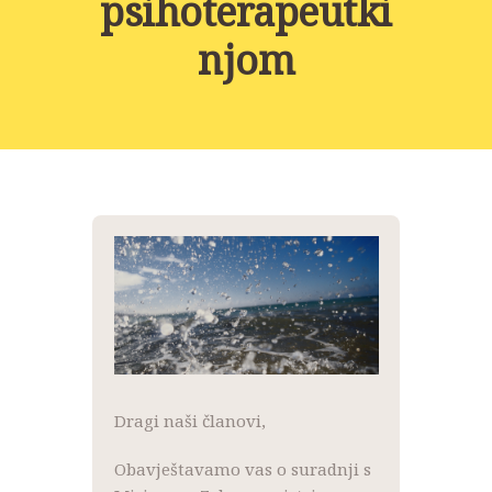
psihoterapeutki
NOVOSTI
njom
KONTAKT
PROJEKTI
DONACIJE
PROJEKTI
Dragi naši članovi,
Obavještavamo vas o suradnji s