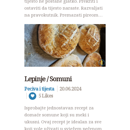
tijesto ne postane glatko. Prekriti i
ostaviti da tijesto naraste. Razvaljati
na pravokutnik. Premazati pireom…
Lepinje / Somuni
Peciva i tijesta
20.06.2024
5
Likes
Isprobajte jednostavan recept za
domaće somune koji su meki i
ukusni. Ovaj recept je idealan za sve
koji vole uživati u svježem pečenom