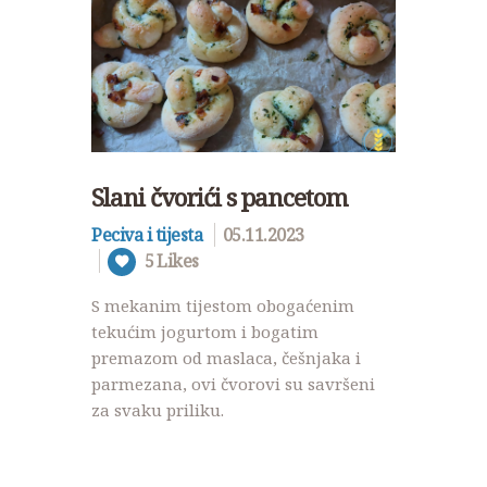
Slani čvorići s pancetom
Peciva i tijesta
05.11.2023
5
Likes
S mekanim tijestom obogaćenim
tekućim jogurtom i bogatim
premazom od maslaca, češnjaka i
parmezana, ovi čvorovi su savršeni
za svaku priliku.