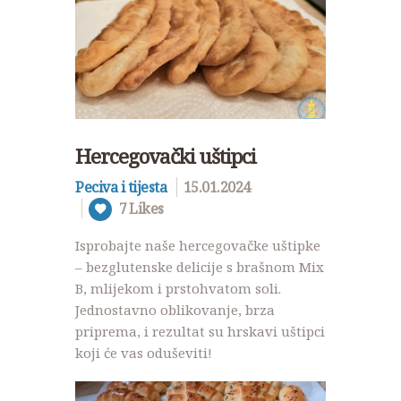
Hercegovački uštipci
Peciva i tijesta
15.01.2024
7
Likes
Isprobajte naše hercegovačke uštipke
– bezglutenske delicije s brašnom Mix
B, mlijekom i prstohvatom soli.
Jednostavno oblikovanje, brza
priprema, i rezultat su hrskavi uštipci
koji će vas oduševiti!