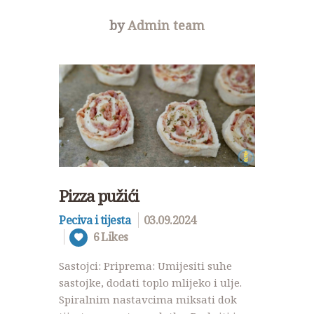
by
Admin team
Pizza pužići
Peciva i tijesta
03.09.2024
6
Likes
Sastojci: Priprema: Umijesiti suhe
sastojke, dodati toplo mlijeko i ulje.
Spiralnim nastavcima miksati dok