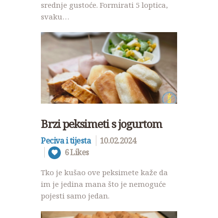
srednje gustoće. Formirati 5 loptica,
svaku…
Brzi peksimeti s jogurtom
Peciva i tijesta
10.02.2024
6
Likes
Tko je kušao ove peksimete kaže da
im je jedina mana što je nemoguće
pojesti samo jedan.