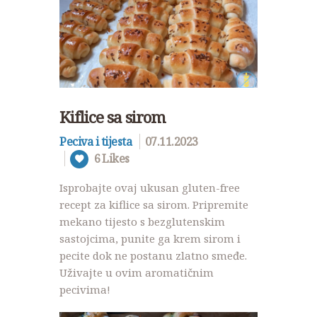
Kiflice sa sirom
Peciva i tijesta
07.11.2023
6
Likes
Isprobajte ovaj ukusan gluten-free
recept za kiflice sa sirom. Pripremite
mekano tijesto s bezglutenskim
sastojcima, punite ga krem sirom i
pecite dok ne postanu zlatno smeđe.
Uživajte u ovim aromatičnim
pecivima!