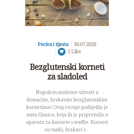
NOVOSTI
KONTAKT
PROJEKTI
DONACIJE
Peciva i tijesta
30.07.2026
1
Like
PROJEKTI
Bezglutenski korneti
za sladoled
Napokon možemo uživati u
domaćim, hrskavim bezglutenskim
kornetima! Ovaj recept podijelila je
naša članica, koja ih je pripremila u
aparatu za kornete i waffle. Korneti
su tanki, hrskavi i…