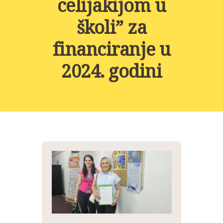
celijakijom u
NOVOSTI
školi” za
KONTAKT
financiranje u
PROJEKTI
2024. godini
DONACIJE
PROJEKTI