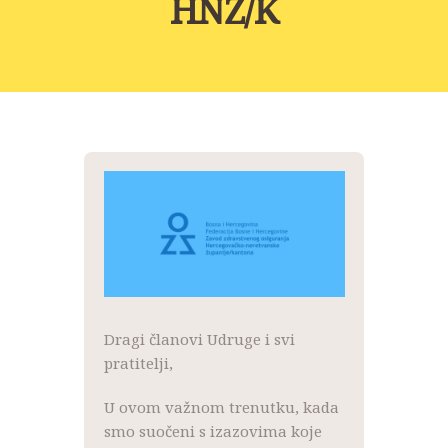
HNŽ/K
NOVOSTI
KONTAKT
PROJEKTI
DONACIJE
PROJEKTI
Dragi članovi Udruge i svi
pratitelji,
U ovom važnom trenutku, kada
smo suočeni s izazovima koje