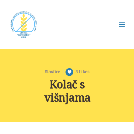
UDRUGA OBOLJELIH OD
CELIJAKIJE „GLUTEN FREE“ U
HNŽ/K
Poboljšanje položaja i kvalitete života osoba oboljelih od celijakije,
intolerantnih na gluten kao i članova njihovih obitelji.
O NAMA
Slastice
5
Likes
Kolač s
CELIJAKIJA
BEZGLUTENSKA
višnjama
PREHRANA
PRAVA OBOLJELIH
POSTANI ČLAN
BLOG