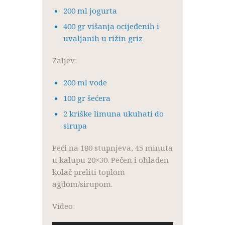
200 ml jogurta
400 gr višanja ocijeđenih i
uvaljanih u rižin griz
Zaljev:
200 ml vode
100 gr šećera
2 kriške limuna ukuhati do
sirupa
Peći na 180 stupnjeva, 45 minuta
u kalupu 20×30. Pečen i ohlađen
kolač preliti toplom
agdom/sirupom.
Video: