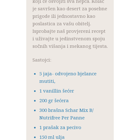
koji će osvojiti sva nepca. Kolač
je savršen kao desert za posebne
prigode ili jednostavno kao
poslastica za vašu obitelj.
Isprobajte naš provjereni recept
i uživajte u jedinstvenom spoju
sočnih višanja i mekanog tijesta.
Sastojci:
5 jaja- odvojeno bjelance
mutiti,
1 vanillin šećer
200 gr šećera
300 brašna Schar Mix B/
Nutrifree Per Panne
1 prašak za pecivo
150 ml ulja