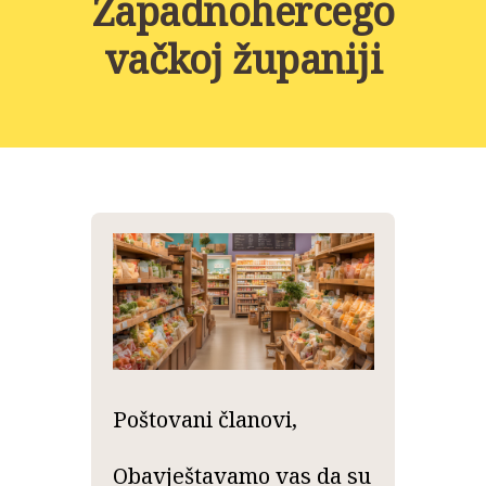
Zapadnohercego
NOVOSTI
vačkoj županiji
KONTAKT
PROJEKTI
DONACIJE
PROJEKTI
Poštovani članovi,
Obavještavamo vas da su