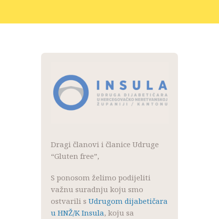
NOVOSTI
KONTAKT
PROJEKTI
DONACIJE
PROJEKTI
Dragi članovi i članice Udruge
“Gluten free”,
S ponosom želimo podijeliti
važnu suradnju koju smo
ostvarili s
Udrugom dijabetičara
u HNŽ/K Insula
, koju sa