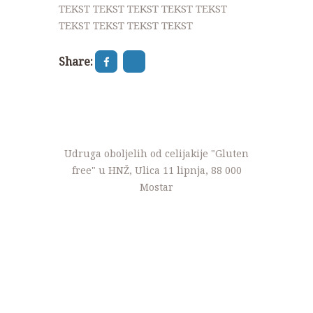
TEKST TEKST TEKST TEKST TEKST
NOVOSTI
TEKST TEKST TEKST TEKST
KONTAKT
Share:
PROJEKTI
DONACIJE
PROJEKTI
Udruga oboljelih od celijakije "Gluten
free" u HNŽ, Ulica 11 lipnja, 88 000
Mostar