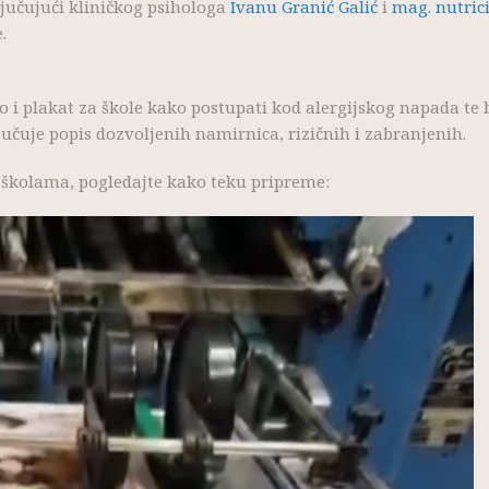
ljučujući kliničkog psihologa
Ivanu Granić Galić
i
mag. nutric
.
o i plakat za škole kako postupati kod alergijskog napada t
čuje popis dozvoljenih namirnica, rizičnih i zabranjenih.
 školama, pogledajte kako teku pripreme: