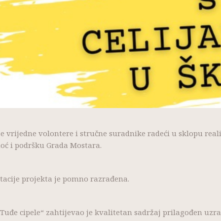
e vrijedne volontere i stručne suradnike radeći u sklopu real
oć i podršku Grada Mostara.
acije projekta je pomno razrađena.
Tuđe cipele“ zahtijevao je kvalitetan sadržaj prilagođen uzra