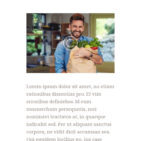
NOVOSTI
KONTAKT
PROJEKTI
DONACIJE
PROJEKTI
Lorem ipsum dolor sit amet, no etiam
rationibus dissentias pro. Et vim
erroribus definiebas. Id eum
mnesarchum persequeris, mei
nominavi tractatos at, in quaeque
iudicabit sed. Per ut aliquam sanctus
corpora, ne vidit dicit accumsan sea.
Qui equidem lucilius no, ius case