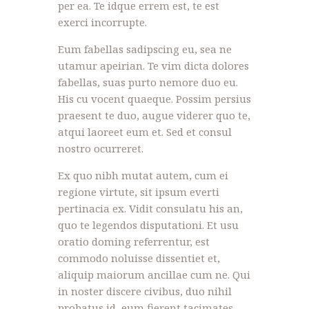
per ea. Te idque errem est, te est
exerci incorrupte.
Eum fabellas sadipscing eu, sea ne
utamur apeirian. Te vim dicta dolores
fabellas, suas purto nemore duo eu.
His cu vocent quaeque. Possim persius
praesent te duo, augue viderer quo te,
atqui laoreet eum et. Sed et consul
nostro ocurreret.
Ex quo nibh mutat autem, cum ei
regione virtute, sit ipsum everti
pertinacia ex. Vidit consulatu his an,
quo te legendos disputationi. Et usu
oratio doming referrentur, est
commodo noluisse dissentiet et,
aliquip maiorum ancillae cum ne. Qui
in noster discere civibus, duo nihil
probatus id, eum fierent tacimates