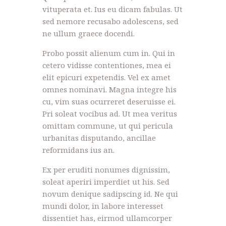
vituperata et. Ius eu dicam fabulas. Ut
sed nemore recusabo adolescens, sed
ne ullum graece docendi.
Probo possit alienum cum in. Qui in
cetero vidisse contentiones, mea ei
elit epicuri expetendis. Vel ex amet
omnes nominavi. Magna integre his
cu, vim suas ocurreret deseruisse ei.
Pri soleat vocibus ad. Ut mea veritus
omittam commune, ut qui pericula
urbanitas disputando, ancillae
reformidans ius an.
Ex per eruditi nonumes dignissim,
soleat aperiri imperdiet ut his. Sed
novum denique sadipscing id. Ne qui
mundi dolor, in labore interesset
dissentiet has, eirmod ullamcorper