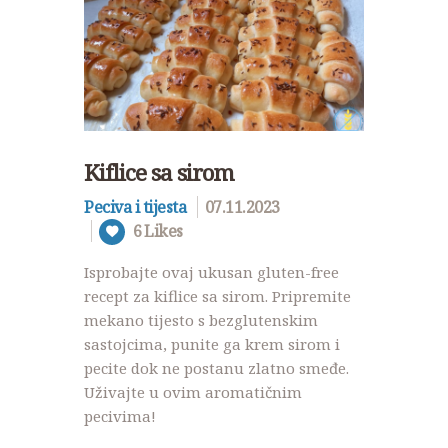
Kiflice sa sirom
Peciva i tijesta
07.11.2023
6
Likes
Isprobajte ovaj ukusan gluten-free
recept za kiflice sa sirom. Pripremite
mekano tijesto s bezglutenskim
sastojcima, punite ga krem sirom i
pecite dok ne postanu zlatno smeđe.
Uživajte u ovim aromatičnim
pecivima!