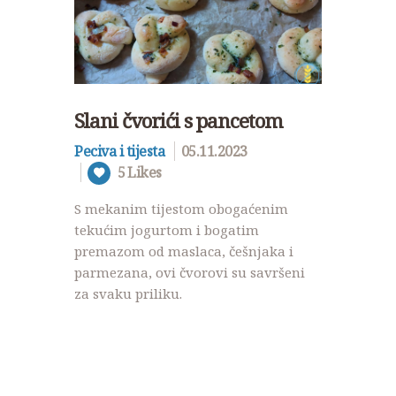
Slani čvorići s pancetom
Peciva i tijesta
05.11.2023
5
Likes
S mekanim tijestom obogaćenim
tekućim jogurtom i bogatim
premazom od maslaca, češnjaka i
parmezana, ovi čvorovi su savršeni
za svaku priliku.