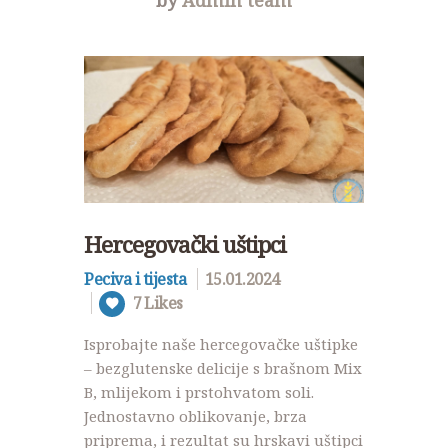
by
Admin team
Hercegovački uštipci
Peciva i tijesta
15.01.2024
7
Likes
Isprobajte naše hercegovačke uštipke
– bezglutenske delicije s brašnom Mix
B, mlijekom i prstohvatom soli.
Jednostavno oblikovanje, brza
priprema, i rezultat su hrskavi uštipci