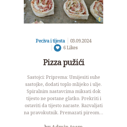
NOVOSTI
KONTAKT
PROJEKTI
DONACIJE
Peciva i tijesta
03.09.2024
6
Likes
PROJEKTI
Pizza pužići
Sastojci: Priprema: Umijesiti suhe
sastojke, dodati toplo mlijeko i ulje.
Spiralnim nastavcima miksati dok
tijesto ne postane glatko. Prekriti i
ostaviti da tijesto naraste. Razvaljati
na pravokutnik. Premazati pireom…