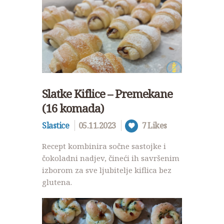
Slatke Kiflice – Premekane
(16 komada)
Slastice
05.11.2023
7
Likes
Recept kombinira sočne sastojke i
čokoladni nadjev, čineći ih savršenim
izborom za sve ljubitelje kiflica bez
glutena.