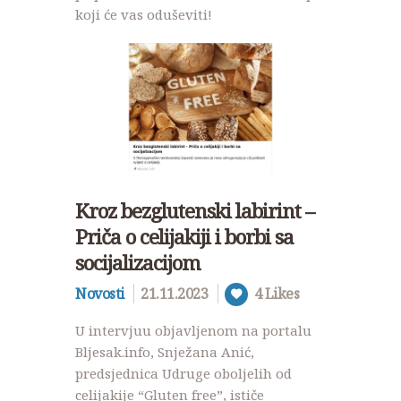
koji će vas oduševiti!
Kroz bezglutenski labirint –
Priča o celijakiji i borbi sa
socijalizacijom
Novosti
21.11.2023
4
Likes
U intervjuu objavljenom na portalu
Bljesak.info, Snježana Anić,
predsjednica Udruge oboljelih od
celijakije “Gluten free”, ističe